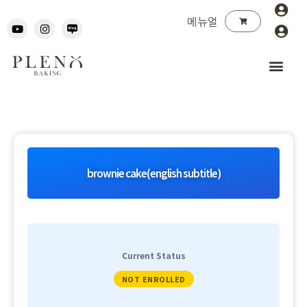
메뉴얼
brownie cake(english subtitle)
Current Status
NOT ENROLLED